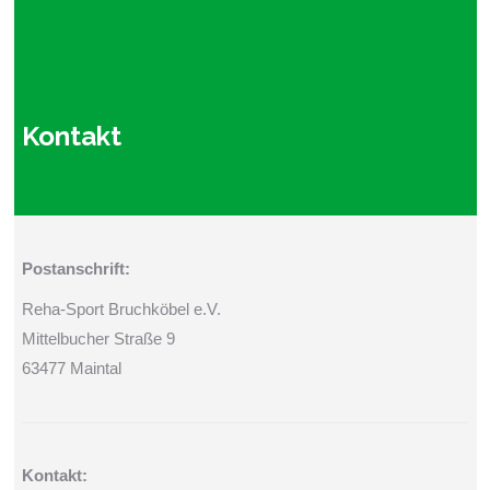
Kontakt
Postanschrift:
Reha-Sport Bruchköbel e.V.
Mittelbucher Straße 9
63477 Maintal
Kontakt: